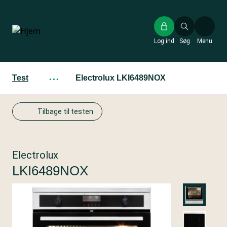
Gå
til
hovedindhold
Log ind
Søg
Menu
Test
···
Electrolux LKI6489NOX
Tilbage til testen
Electrolux
LKI6489NOX