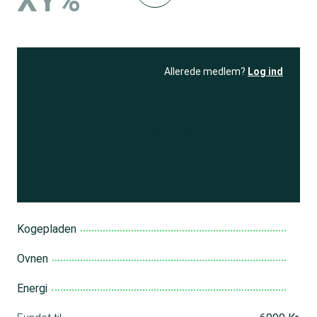
XY%
Allerede medlem?
Log ind
Se resultatet
og få adgang
til 150+ andre test
Bliv medlem
Kogepladen
Ovnen
Energi