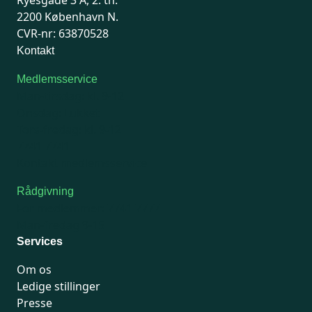
Ryesgade 3 A, 2. th.
2200 København N.
CVR-nr: 63870528
Kontakt
Medlemsservice
Man-tirsdag: kl. 9-12
Onsdag: Lukket
Tors-fredag: kl. 9-12
7741 7741
Kontakt medlemsservice
Rådgivning
For medlemmer: 7741 7777
Man-fredag 9-15
Services
Om os
Ledige stillinger
Presse