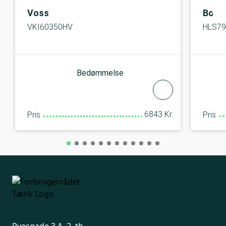
Voss
Bosc
VKI60350HV
HLS7
Bedømmelse
6843 Kr.
Pris
Pris