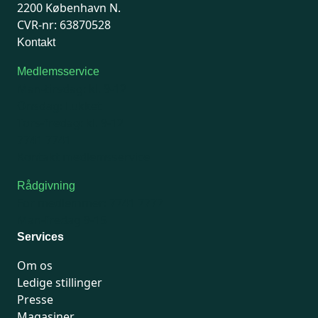
2200 København N.
CVR-nr: 63870528
Kontakt
Medlemsservice
Man-tirsdag: kl. 9-12
Onsdag: Lukket
Tors-fredag: kl. 9-12
7741 7741
Kontakt medlemsservice
Rådgivning
For medlemmer: 7741 7777
Man-fredag 9-15
Services
Om os
Ledige stillinger
Presse
Magasiner