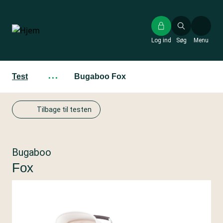
Gå
til
hovedindhold
Log ind
Søg
Menu
Test
···
Bugaboo Fox
Tilbage til testen
Bugaboo
Fox