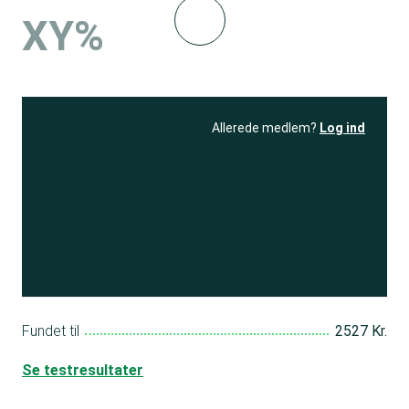
XY%
Allerede medlem?
Log ind
Se resultatet
og få adgang
til 150+ andre test
Bliv medlem
Fundet til
2527 Kr.
Se testresultater