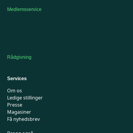
Medlemsservice
Man-tirsdag: kl. 9-12
Onsdag: Lukket
Tors-fredag: kl. 9-12
7741 7741
Kontakt medlemsservice
Rådgivning
For medlemmer: 7741 7777
Man-fredag 9-15
Services
Om os
Ledige stillinger
Presse
Magasiner
Få nyhedsbrev