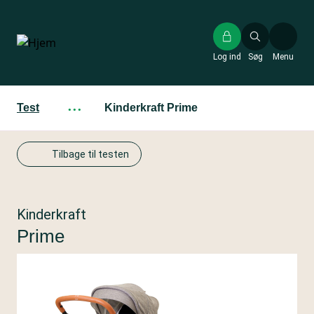
Gå
til
hovedindhold
Log ind
Søg
Menu
Test
···
Kinderkraft Prime
Tilbage til testen
Kinderkraft
Prime