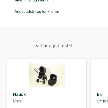
Alder, mål og vægt mm.
Andet udstyr og funktioner
Vi har også testet
Hauck
Brita
Mars
Smile I