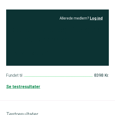
Allerede medlem?
Log ind
Se resultatet
og få adgang
til 150+ andre test
Bliv medlem
Fundet til
8398 Kr.
Se testresultater
Testresultater