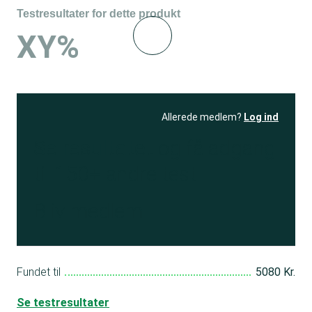
Testresultater for dette produkt
XY%
Allerede medlem?
Log ind
Se resultatet
og få adgang
til 150+ andre test
Bliv medlem
Fundet til
5080 Kr.
Se testresultater