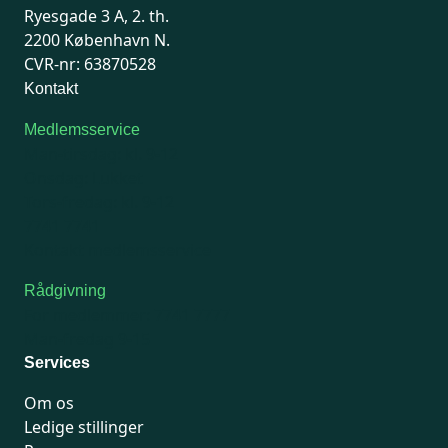
Ryesgade 3 A, 2. th.
2200 København N.
CVR-nr: 63870528
Kontakt
Medlemsservice
Man-tirsdag: kl. 9-12
Onsdag: Lukket
Tors-fredag: kl. 9-12
7741 7741
Kontakt medlemsservice
Rådgivning
For medlemmer: 7741 7777
Man-fredag 9-15
Services
Om os
Ledige stillinger