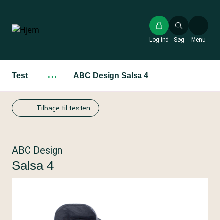
Gå
til
hovedindhold
Log ind
Søg
Menu
Test
···
ABC Design Salsa 4
Tilbage til testen
ABC Design
Salsa 4