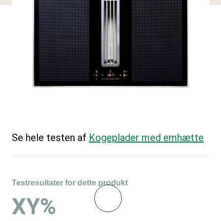
Se hele testen af
Kogeplader med emhætte
Testresultater for dette produkt
XY%