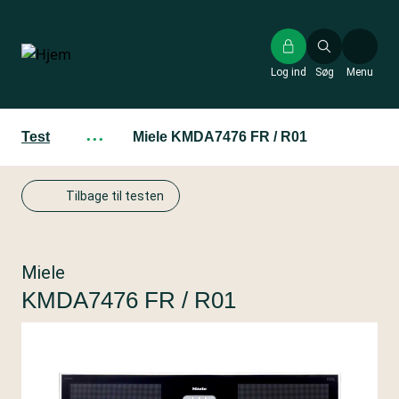
Gå
til
hovedindhold
Log ind
Søg
Menu
Test
···
Miele KMDA7476 FR / R01
Tilbage til testen
Miele
KMDA7476 FR / R01