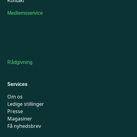
Kontakt
Medlemsservice
Man-tirsdag: kl. 9-12
Onsdag: Lukket
Tors-fredag: kl. 9-12
7741 7741
Kontakt medlemsservice
Rådgivning
For medlemmer: 7741 7777
Man-fredag 9-15
Services
Om os
Ledige stillinger
Presse
Magasiner
Få nyhedsbrev