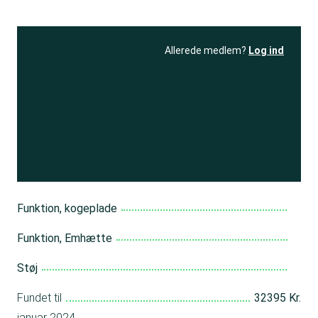
Allerede medlem?
Log ind
Se resultatet
og få adgang
til 150+ andre test
Bliv medlem
Funktion, kogeplade
Funktion, Emhætte
Støj
Fundet til
32395 Kr.
januar 2024