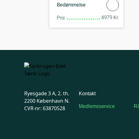
Bedømmelse
4979 Kr.
Pris
Ryesgade 3 A, 2. th.
Kontakt
2200 København N.
Medlemsservice
Rå
CVR-nr: 63870528
Man-tirsdag: kl. 9-12
F
Onsdag: Lukket
7
Tors-fredag: kl. 9-12
Ma
7741 7741