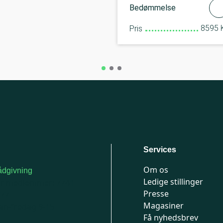
Bedømmelse
8595 K
Pris
Services
Om os
dgivning
Ledige stillinger
or medlemmer: 7741
Presse
777
Magasiner
n-fredag 9-15
Få nyhedsbrev