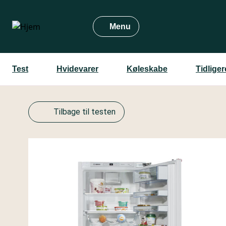
Gå
til
Menu
hovedindhold
Test
Hvidevarer
Køleskabe
Tidlige
Tilbage til testen