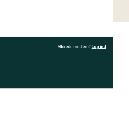
Allerede medlem?
Log ind
resultatet
Bliv medlem
få adgang til
+ andre test
.