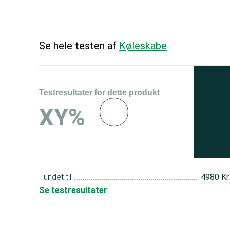
Se hele testen af
Køleskabe
Testresultater for dette produkt
Se 
XY%
og 
150
Fundet til
4980 Kr
Se testresultater