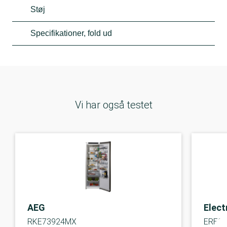
Støj
Specifikationer, fold ud
Vi har også testet
AEG
Elect
RKE73924MX
ERE3