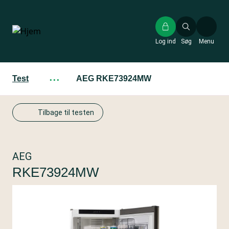
Gå
til
hovedindhold
Log ind
Søg
Menu
Test
···
AEG RKE73924MW
Tilbage til testen
AEG
RKE73924MW