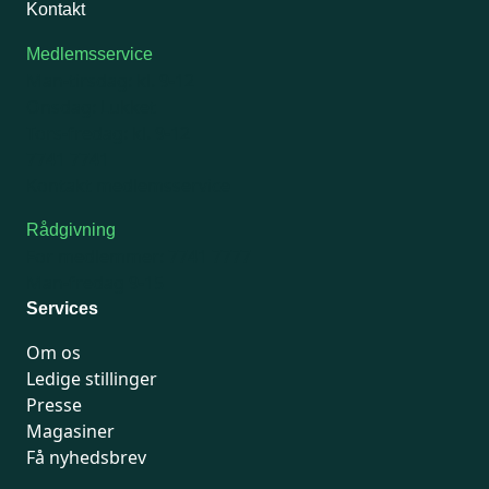
Kontakt
Medlemsservice
Man-tirsdag: kl. 9-12
Onsdag: Lukket
Tors-fredag: kl. 9-12
7741 7741
Kontakt medlemsservice
Rådgivning
For medlemmer: 7741 7777
Man-fredag 9-15
Services
Om os
Ledige stillinger
Presse
Magasiner
Få nyhedsbrev