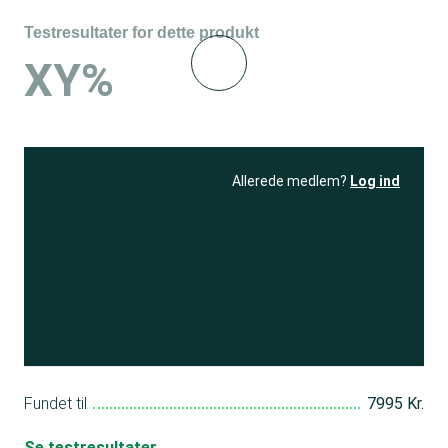
Testresultater for dette produkt
XY%
Allerede medlem?
Log ind
Se resultatet
og få adgang
til 150+ andre test
Bliv medlem
Fundet til
7995 Kr.
Se testresultater