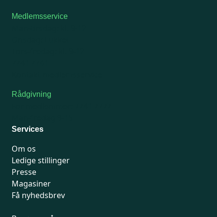
Medlemsservice
Man-tirsdag: kl. 9-12
Onsdag: Lukket
Tors-fredag: kl. 9-12
7741 7741
Kontakt medlemsservice
Rådgivning
For medlemmer: 7741 7777
Man-fredag 9-15
Services
Om os
Ledige stillinger
Presse
Magasiner
Få nyhedsbrev