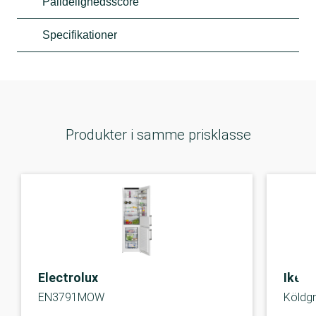
Pålidelighedsscore
Specifikationer
Produkter i samme prisklasse
Electrolux
Ikea
EN3791MOW
Köldg