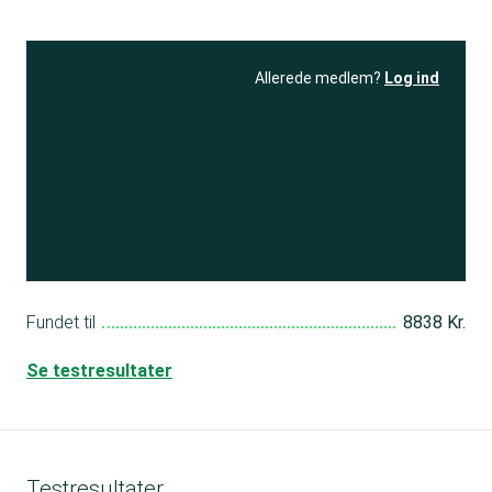
Allerede medlem?
Log ind
Se resultatet
og få adgang
til 150+ andre test
Bliv medlem
Fundet til
8838 Kr.
Se testresultater
Testresultater