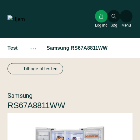
Gå
til
hovedindhold
Log ind
Søg
Menu
Test
···
Samsung RS67A8811WW
Tilbage til testen
Samsung
RS67A8811WW