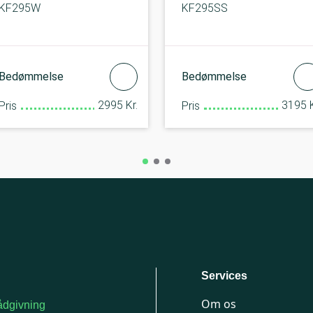
KF295W
KF295SS
Bedømmelse
Bedømmelse
2995 Kr.
3195 K
Pris
Pris
Services
Om os
dgivning