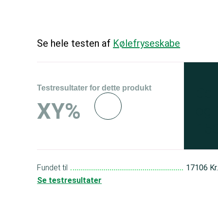
Se hele testen af
Kølefryseskabe
Testresultater for dette produkt
Se 
XY%
og 
150
Fundet til
17106 Kr
Se testresultater