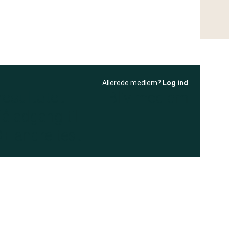
Allerede medlem?
Log ind
resultatet
Bliv medlem
få adgang til
+ andre test
.