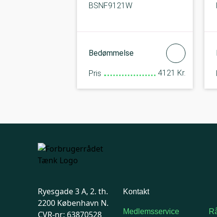
BSNF9121W
Bedømmelse
4121 Kr.
Pris
Ryesgade 3 A, 2. th.
Kontakt
2200 København N.
Medlemsservice
Rå
CVR-nr: 63870528