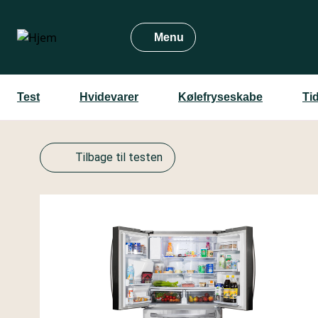
Gå
til
Menu
hovedindhold
Test
Hvidevarer
Kølefryseskabe
Ti
Tilbage til testen