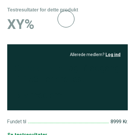
Testresultater for dette produkt
XY%
Allerede medlem?
Log ind
Se resultatet
og få adgang
til 150+ andre test
Bliv medlem
Fundet til
8999 Kr.
Se testresultater