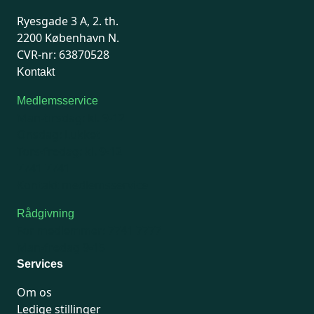
Ryesgade 3 A, 2. th.
2200 København N.
CVR-nr: 63870528
Kontakt
Medlemsservice
Man-tirsdag: kl. 9-12
Onsdag: Lukket
Tors-fredag: kl. 9-12
7741 7741
Kontakt medlemsservice
Rådgivning
For medlemmer: 7741 7777
Man-fredag 9-15
Services
Om os
Ledige stillinger