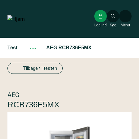
Gå
til
hovedindhold
Log ind
Søg
Menu
Test
···
AEG RCB736E5MX
Tilbage til testen
AEG
RCB736E5MX