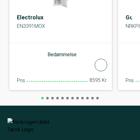
Electrolux
Gore
EN3391MOX
NRKP
Bedømmelse
8595 Kr.
Pris
Pris