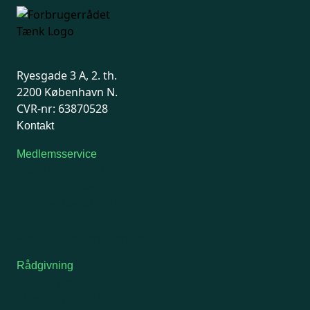
Ryesgade 3 A, 2. th.
2200 København N.
CVR-nr: 63870528
Kontakt
Medlemsservice
Man-tirsdag: kl. 9-12
Onsdag: Lukket
Tors-fredag: kl. 9-12
7741 7741
Kontakt medlemsservice
Rådgivning
For medlemmer: 7741 7777
Man-fredag 9-15