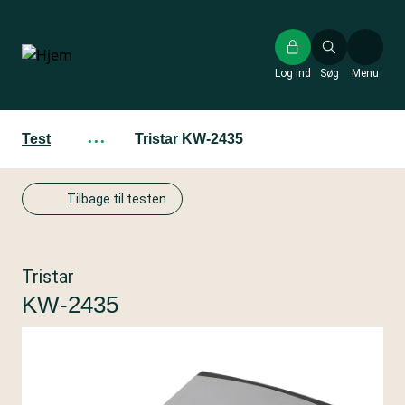
Gå
til
hovedindhold
Log ind
Søg
Menu
Test
···
Tristar KW-2435
Tilbage til testen
Tristar
KW-2435