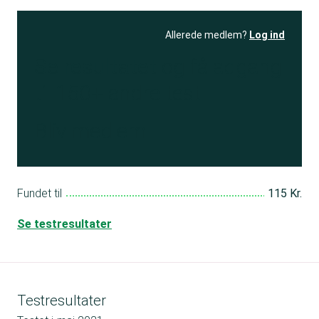
Allerede medlem?
Log ind
Se resultatet
og få adgang
til 150+ andre test
Bliv medlem
Fundet til
115 Kr.
Se testresultater
Testresultater