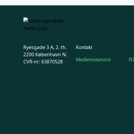
Ryesgade 3 A, 2. th.
Kontakt
2200 København N.
Medlemsservice
Rå
CVR-nr: 63870528
Man-tirsdag: kl. 9-12
F
Onsdag: Lukket
7
Tors-fredag: kl. 9-12
Ma
7741 7741
Kontakt
medlemsservice