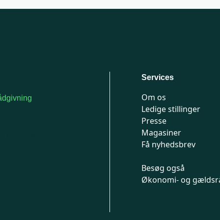
Services
Om os
dgivning
Ledige stillinger
or medlemmer: 7741
Presse
777
Magasiner
n-fredag 9-15
Få nyhedsbrev
Besøg også
Økonomi- og gældsr