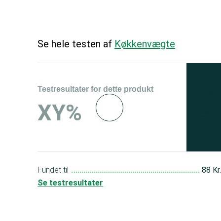
Se hele testen af
Køkkenvægte
Testresultater for dette produkt
Se 
XY%
og 
150
Fundet til
88 Kr
Se testresultater