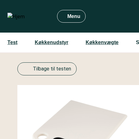
Gå
til
Menu
hovedindhold
Test
Køkkenudstyr
Køkkenvægte
Tilbage til testen