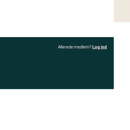
Allerede medlem?
Log ind
resultatet
Bliv medlem
få adgang til
+ andre test
.