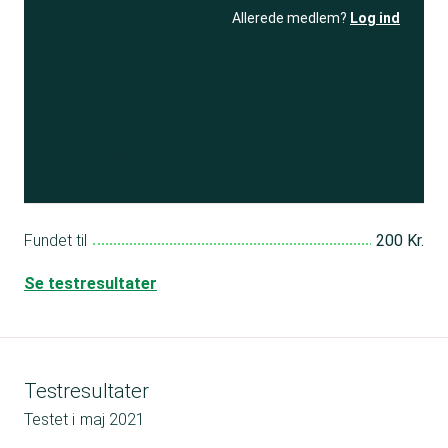
Allerede medlem?
Log ind
Se resultatet
og få adgang
til 150+ andre test
Bliv medlem
Fundet til
200 Kr.
Se testresultater
Testresultater
Testet i
maj 2021