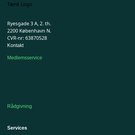
Ryesgade 3 A, 2. th.
2200 København N.
CVR-nr: 63870528
Kontakt
Medlemsservice
Man-tirsdag: kl. 9-12
Onsdag: Lukket
Tors-fredag: kl. 9-12
7741 7741
Kontakt medlemsservice
Rådgivning
For medlemmer: 7741 7777
Man-fredag 9-15
Services