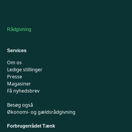
Tors-fredag: kl. 9-12
7741 7741
Kontakt medlemsservice
Rådgivning
For medlemmer: 7741 7777
Man-fredag 9-15
Services
Om os
Ledige stillinger
Presse
Magasiner
Få nyhedsbrev
Besøg også
Økonomi- og gældsrådgivning
Forbrugerrådet Tænk