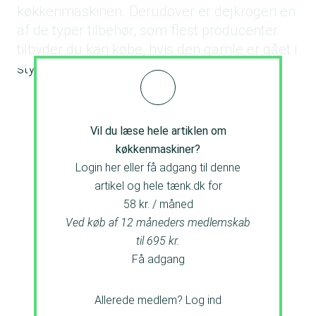
køkkenmaskinen. Derudover er dejkrogen en
af de typer tilbehør, som flest producenter
tilbyder du kan købe, hvis den gamle er gået i
stykker..
Vil du læse hele artiklen om
køkkenmaskiner?
Login her eller få adgang til denne
artikel og hele tænk.dk for
58 kr. / måned
Ved køb af 12 måneders medlemskab
til 695 kr.
Få adgang
Allerede medlem?
Log ind