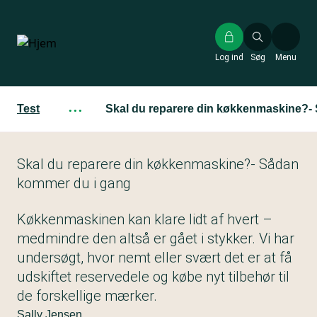
Gå
til
hovedindhold
Log ind
Søg
Menu
Test
···
Skal du reparere din køkkenmaskine?-
Skal du reparere din køkkenmaskine?- Sådan
kommer du i gang
Køkkenmaskinen kan klare lidt af hvert –
medmindre den altså er gået i stykker. Vi har
undersøgt, hvor nemt eller svært det er at få
udskiftet reservedele og købe nyt tilbehør til
de forskellige mærker.
Sally Jensen