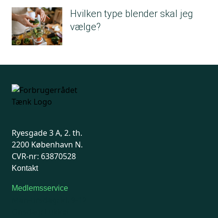
Hvilken type blender skal jeg
vælge?
Ryesgade 3 A, 2. th.
2200 København N.
CVR-nr: 63870528
Kontakt
Medlemsservice
Man-tirsdag: kl. 9-12
Onsdag: Lukket