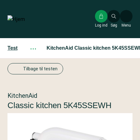
Gå
til
hovedindhold
Log ind
Søg
Menu
Test
···
KitchenAid Classic kitchen 5K45SSE
Tilbage til testen
KitchenAid
Classic kitchen 5K45SSEWH