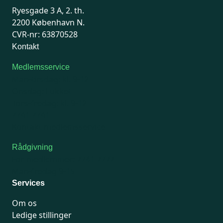
Ryesgade 3 A, 2. th.
2200 København N.
CVR-nr: 63870528
Kontakt
Medlemsservice
Man-tirsdag: kl. 9-12
Onsdag: Lukket
Tors-fredag: kl. 9-12
7741 7741
Kontakt medlemsservice
Rådgivning
For medlemmer: 7741 7777
Man-fredag 9-15
Services
Om os
Ledige stillinger