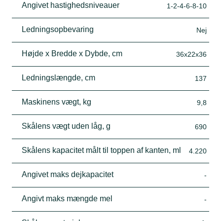
Angivet hastighedsniveauer
1-2-4-6-8-10
Ledningsopbevaring
Nej
Højde x Bredde x Dybde, cm
36x22x36
Ledningslængde, cm
137
Maskinens vægt, kg
9,8
Skålens vægt uden låg, g
690
Skålens kapacitet målt til toppen af kanten, ml
4.220
Angivet maks dejkapacitet
-
Angivt maks mængde mel
-