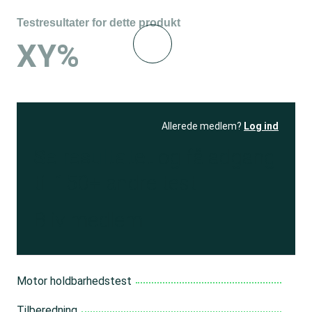
Testresultater for dette produkt
XY%
Allerede medlem?
Log ind
Se resultatet
og få adgang
til 150+ andre test
Bliv medlem
Motor holdbarhedstest
Tilberedning