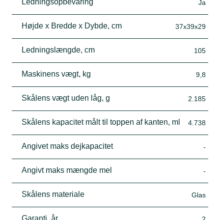
Ledningsopbevaring
Ja
Højde x Bredde x Dybde, cm
37x39x29
Ledningslængde, cm
105
Maskinens vægt, kg
9,8
Skålens vægt uden låg, g
2.185
Skålens kapacitet målt til toppen af kanten, ml
4.738
Angivet maks dejkapacitet
-
Angivt maks mængde mel
-
Skålens materiale
Glas
Garanti, år
2