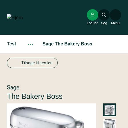
Gå
til
hovedindhold
Log ind
Søg
Menu
Test
···
Sage The Bakery Boss
Tilbage til testen
Sage
The Bakery Boss