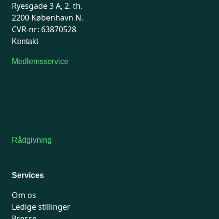
Ryesgade 3 A, 2. th.
2200 København N.
CVR-nr: 63870528
Kontakt
Medlemsservice
Man-tirsdag: kl. 9-12
Onsdag: Lukket
Tors-fredag: kl. 9-12
7741 7741
Kontakt medlemsservice
Rådgivning
For medlemmer: 7741 7777
Man-fredag 9-15
Services
Om os
Ledige stillinger
Presse