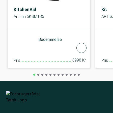
KitchenAid
Kitch
Artisan 5KSM185
ARTIS
Bedømmelse
3998 Kr.
Pris
Pris