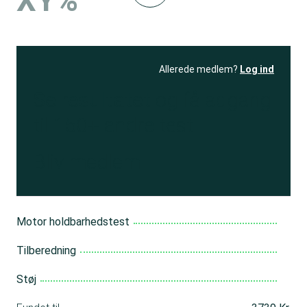
XY%
Allerede medlem?
Log ind
Se resultatet
og få adgang
til 150+ andre test
Bliv medlem
Motor holdbarhedstest
Tilberedning
Støj