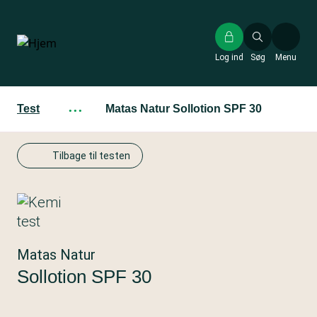
Gå
til
hovedindhold
Log ind
Søg
Menu
Test
···
Matas Natur Sollotion SPF 30
Tilbage til testen
Matas Natur
Sollotion SPF 30