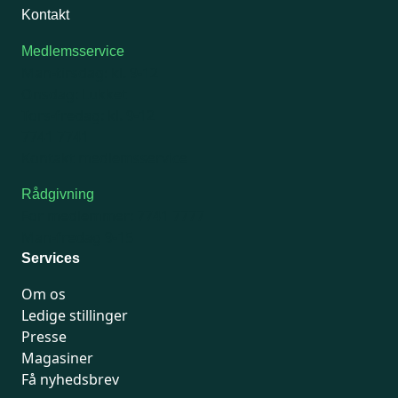
Kontakt
Medlemsservice
Man-tirsdag: kl. 9-12
Onsdag: Lukket
Tors-fredag: kl. 9-12
7741 7741
Kontakt medlemsservice
Rådgivning
For medlemmer: 7741 7777
Man-fredag 9-15
Services
Om os
Ledige stillinger
Presse
Magasiner
Få nyhedsbrev