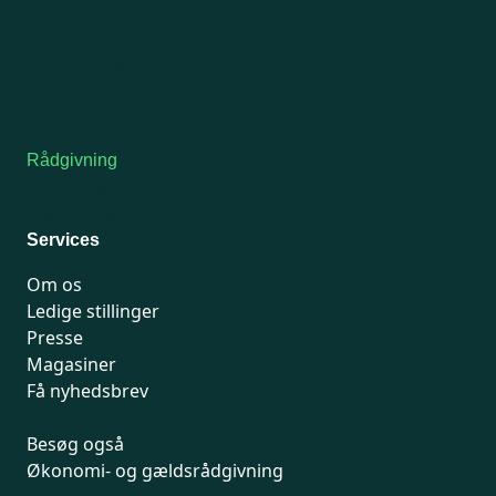
Man-tirsdag: kl. 9-12
Onsdag: Lukket
Tors-fredag: kl. 9-12
7741 7741
Kontakt medlemsservice
Rådgivning
For medlemmer: 7741 7777
Man-fredag 9-15
Services
Om os
Ledige stillinger
Presse
Magasiner
Få nyhedsbrev
Besøg også
Økonomi- og gældsrådgivning