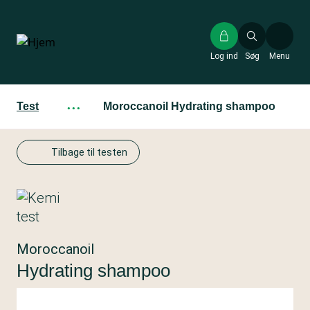
Gå
til
hovedindhold
Log ind
Søg
Menu
Test
···
Moroccanoil Hydrating shampoo
Tilbage til testen
Moroccanoil
Hydrating shampoo