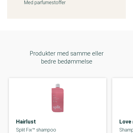
Med parfumestoffer
Produkter med samme eller
bedre bedømmelse
Hairlust
Love 
Split Fix™ shampoo
Shamp