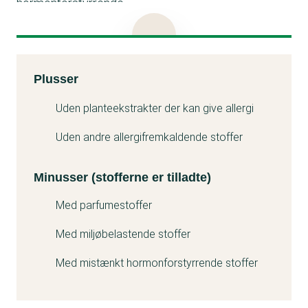
hormonforstyrrende.
Parfume kan give allergi.
Limonene er et parfumestof, der kan give allergi. Det
kan også være problematisk for miljøet.
Kemitest
Plusser
Alpha-isomethyl ionone, Hydroxycitronellal, Hexyl
Minuss
cinnamal, Linalool, Coumarin, Citronellol, Geraniol,
Uden planteekstrakter der kan give allergi
Citral, Benzyl alcohol og Isoeugenol er
Uden andre allergifremkaldende stoffer
parfumestoffer, der kan give allergi.
Minusser (stofferne er tilladte)
Med parfumestoffer
Med miljøbelastende stoffer
Med mistænkt hormonforstyrrende stoffer