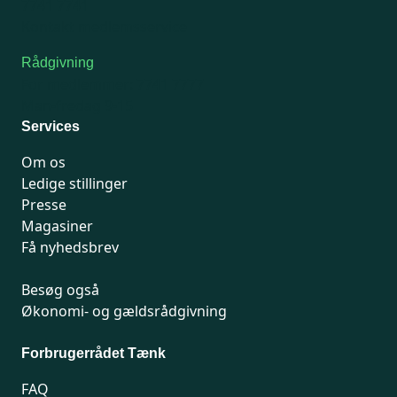
7741 7741
Kontakt medlemsservice
Rådgivning
For medlemmer: 7741 7777
Man-fredag 9-15
Services
Om os
Ledige stillinger
Presse
Magasiner
Få nyhedsbrev
Besøg også
Økonomi- og gældsrådgivning
Forbrugerrådet Tænk
FAQ