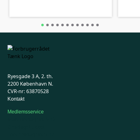
C-kolbe
C-kolbe
Ryesgade 3 A, 2. th.
2200 København N.
CVR-nr: 63870528
Kontakt
Medlemsservice
Man-tirsdag: kl. 9-12
Onsdag: Lukket
Tors-fredag: kl. 9-12