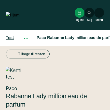
Gå
til
hovedindhold
Log ind
Søg
Menu
Test
···
Paco Rabanne Lady million eau de par
Tilbage til testen
Paco
Rabanne Lady million eau de
parfum