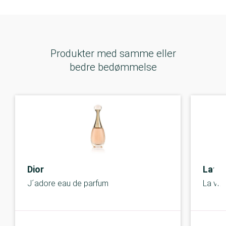
Produkter med samme eller
bedre bedømmelse
Dior
Lanc
J´adore eau de parfum
La vie