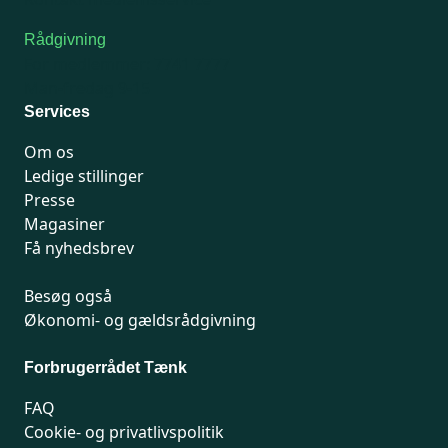
Rådgivning
For medlemmer: 7741 7777
Man-fredag 9-15
Services
Om os
Ledige stillinger
Presse
Magasiner
Få nyhedsbrev
Besøg også
Økonomi- og gældsrådgivning
Forbrugerrådet Tænk
FAQ
Cookie- og privatlivspolitik