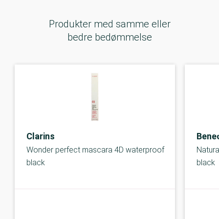
Produkter med samme eller
bedre bedømmelse
Clarins
Bene
Wonder perfect mascara 4D waterproof
Natur
black
black
A-kolbe
A-kolbe