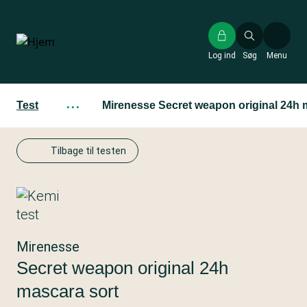
Gå
til
hovedindhold
Log ind
Søg
Menu
Test
···
Mirenesse Secret weapon original 24h 
Tilbage til testen
Mirenesse
Secret weapon original 24h
mascara sort