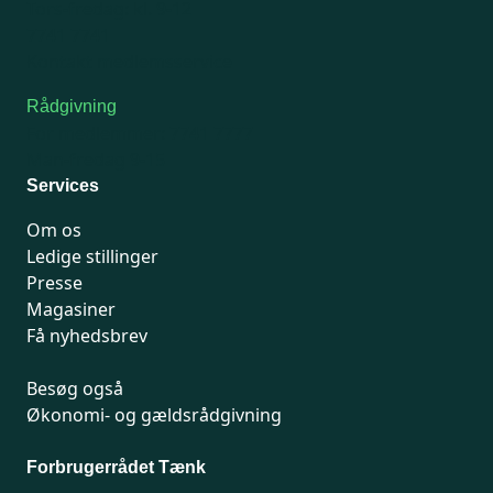
Tors-fredag: kl. 9-12
7741 7741
Kontakt medlemsservice
Rådgivning
For medlemmer: 7741 7777
Man-fredag 9-15
Services
Om os
Ledige stillinger
Presse
Magasiner
Få nyhedsbrev
Besøg også
Økonomi- og gældsrådgivning
Forbrugerrådet Tænk