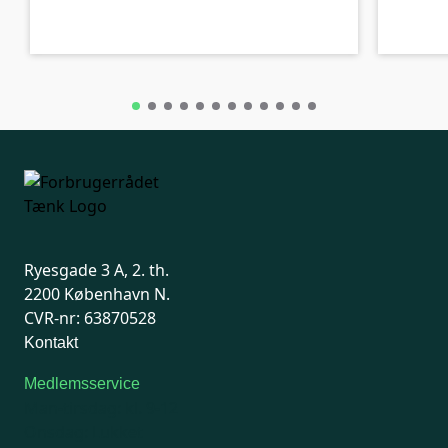
C-kolbe
C-kolbe
Ryesgade 3 A, 2. th.
2200 København N.
CVR-nr: 63870528
Kontakt
Medlemsservice
Man-tirsdag: kl. 9-12
Onsdag: Lukket