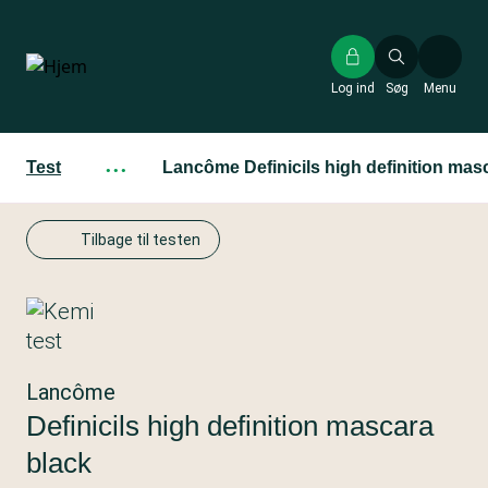
Gå
til
hovedindhold
Log ind
Søg
Menu
Test
···
Lancôme Definicils high definition mas
Tilbage til testen
Lancôme
Definicils high definition mascara
black