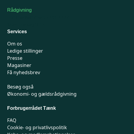
Rådgivning
For medlemmer: 7741 7777
Man-fredag 9-15
Services
Om os
Ledige stillinger
Presse
Magasiner
Få nyhedsbrev
Besøg også
Økonomi- og gældsrådgivning
Forbrugerrådet Tænk
FAQ
Cookie- og privatlivspolitik