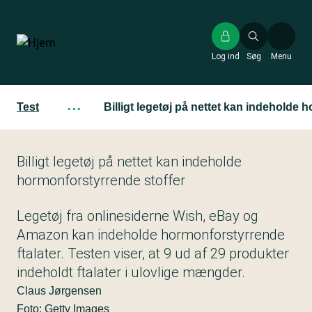
Gå
til
hovedindhold
Log ind
Søg
Menu
Test
···
Billigt legetøj på nettet kan indeholde 
Billigt legetøj på nettet kan indeholde
hormonforstyrrende stoffer
Legetøj fra onlinesiderne Wish, eBay og
Amazon kan indeholde hormonforstyrrende
ftalater. Testen viser, at 9 ud af 29 produkter
indeholdt ftalater i ulovlige mængder.
Claus Jørgensen
Foto: Getty Images