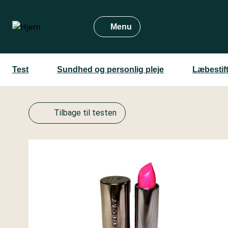
Gå
til
Menu
hovedindhold
Test
Sundhed og personlig pleje
Læbestift
Tilbage til testen