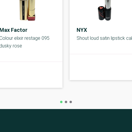
Max Factor
NYX
Colour elixir restage 095
Shout loud satin lipstick cal
dusky rose
C-kolbe