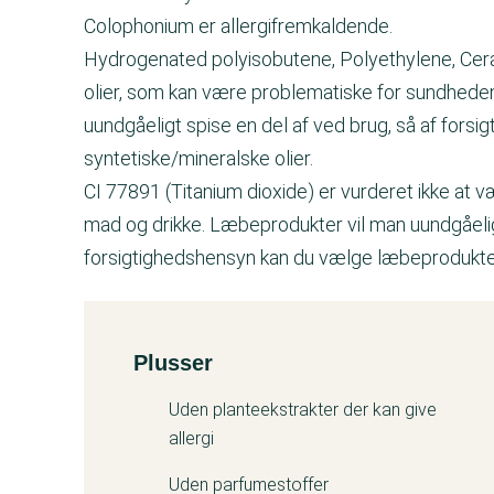
Colophonium er allergifremkaldende.
Hydrogenated polyisobutene, Polyethylene, Cera 
olier, som kan være problematiske for sundheden
uundgåeligt spise en del af ved brug, så af for
syntetiske/mineralske olier.
CI 77891 (Titanium dioxide) er vurderet ikke at v
mad og drikke. Læbeprodukter vil man uundgåeligt
forsigtighedshensyn kan du vælge læbeprodukter
Plusser
Kemitest
Uden planteekstrakter der kan give
allergi
Uden parfumestoffer