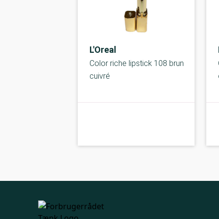
L'Oreal
Color riche lipstick 108 brun
cuivré
kolbe
C-kolbe