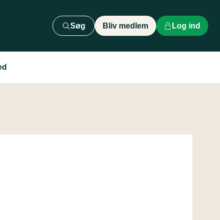
Søg
Bliv medlem
Log ind
ed