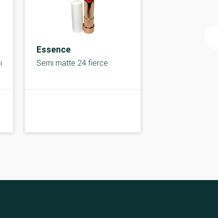
Essence
i
Semi matte 24 fierce
C-
C-kolbe