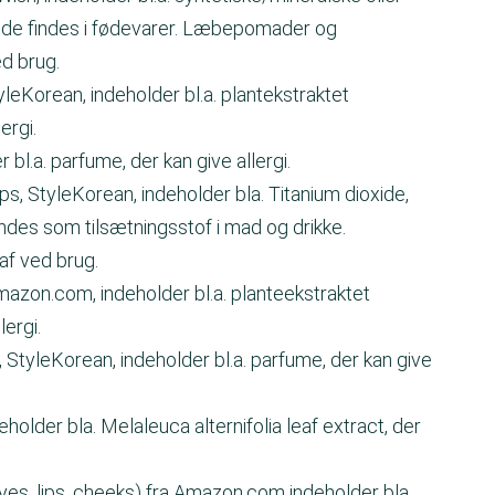
 de findes i fødevarer. Læbepomader og
ed brug.
Korean, indeholder bl.a. plantekstraktet
ergi.
l.a. parfume, der kan give allergi.
ps, StyleKorean, indeholder bla. Titanium dioxide,
endes som tilsætningsstof i mad og drikke.
af ved brug.
azon.com, indeholder bl.a. planteekstraktet
lergi.
tyleKorean, indeholder bl.a. parfume, der kan give
lder bla. Melaleuca alternifolia leaf extract, der
yes, lips, cheeks) fra Amazon.com indeholder bla.