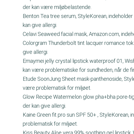
der kan være miljøbelastende.
Benton Tea tree serum, StyleKorean, indeholder bl
kan give allergi.
Celavi Seaweed facial mask, Amazon.com, indehold
Colorgram Thunderbolt tint lacquer romance tok 
give allergi.
Emaymei jelly crystal lipstick waterproof 01, Wis
kan være problematiske for sundheden, når de fi
Etude SoonJung Sheet mask-panthenoside, StyleK
være problematisk for miljøet.
Glow Recipe Watermelon glow pha+bha pore-tight
der kan give allergi.
Kaine Green fit pro sun SPF 50+ , StyleKorean, i
problematisk for miljøet.
Kiss Beauty Aloe vera 99% soothing gel lipstick, W