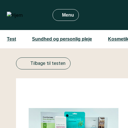
Gå
til
Menu
hovedindhold
Test
Sundhed og personlig pleje
Kosmetik
Tilbage til testen