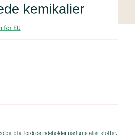
de kemikalier
n for EU
be, bl.a. fordi de indeholder parfume eller stoffer,