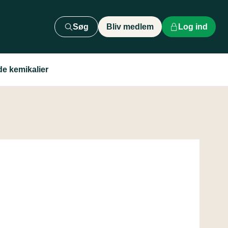
Søg
Bliv medlem
Log ind
e kemikalier