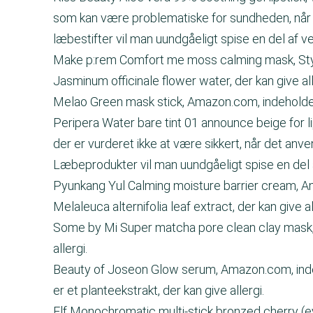
som kan være problematiske for sundheden, når
læbestifter vil man uundgåeligt spise en del af v
Make p:rem Comfort me moss calming mask, Style
Jasminum officinale flower water, der kan give all
Melao Green mask stick, Amazon.com, indeholder b
Peripera Water bare tint 01 announce beige for li
der er vurderet ikke at være sikkert, når det anv
Læbeprodukter vil man uundgåeligt spise en del 
Pyunkang Yul Calming moisture barrier cream, Am
Melaleuca alternifolia leaf extract, der kan give al
Some by Mi Super matcha pore clean clay mask, S
allergi.
Beauty of Joseon Glow serum, Amazon.com, indeho
er et planteekstrakt, der kan give allergi.
Elf Monochromatic multi-stick bronzed cherry (e