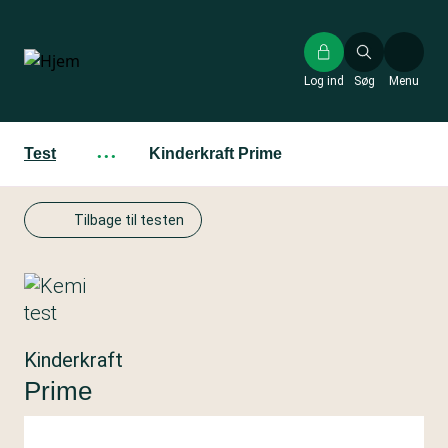
Gå
til
hovedindhold
Log ind
Søg
Menu
Test
···
Kinderkraft Prime
Tilbage til testen
Kinderkraft
Prime