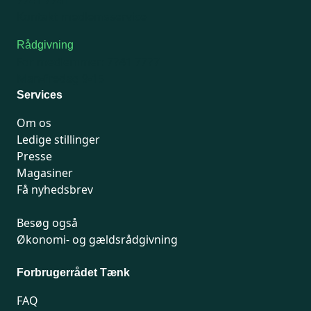
7741 7741
Kontakt medlemsservice
Rådgivning
For medlemmer: 7741 7777
Man-fredag 9-15
Services
Om os
Ledige stillinger
Presse
Magasiner
Få nyhedsbrev
Besøg også
Økonomi- og gældsrådgivning
Forbrugerrådet Tænk
FAQ