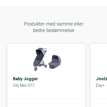
Produkter med samme eller
bedre bedømmelse
Baby Jogger
Jool
City Mini GT2
Day+
B-kolbe
C-kolbe