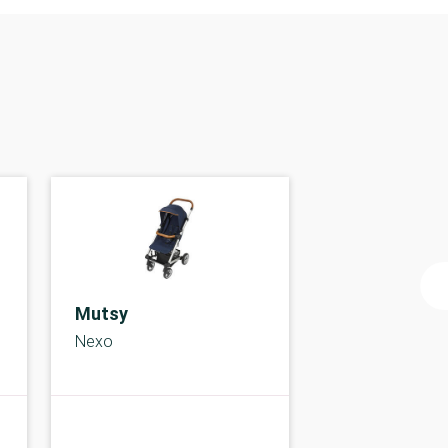
Mutsy
Nexo
C-
B-kolbe