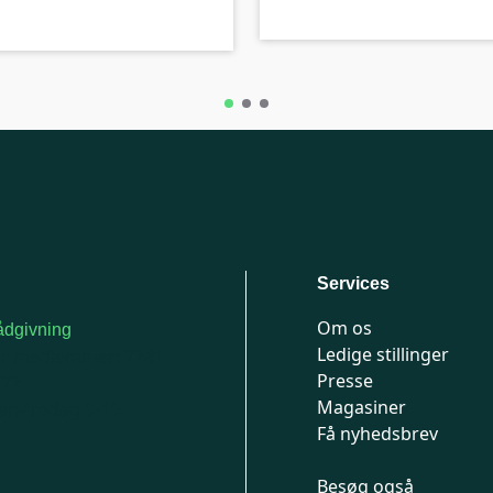
Services
Om os
dgivning
Ledige stillinger
or medlemmer: 7741
Presse
777
Magasiner
n-fredag 9-15
Få nyhedsbrev
Besøg også