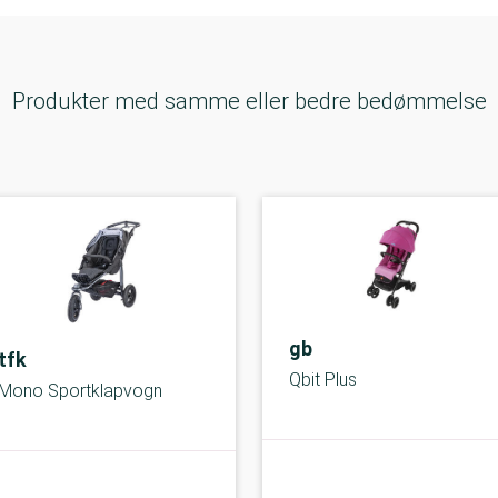
Produkter med samme eller bedre bedømmelse
gb
tfk
Qbit Plus
Mono Sportklapvogn
C-kolbe