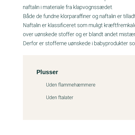
naftalin i materiale fra klapvognssædet.
Både de fundne klorparaffiner og naftalin er tillad
Naftalin er klassificeret som muligt kræftfremkald
over uønskede stoffer og er blandt andet mistæ
Derfor er stofferne uønskede i babyprodukter s
Plusser
Kemitest
Uden flammehæmmere
Uden ftalater