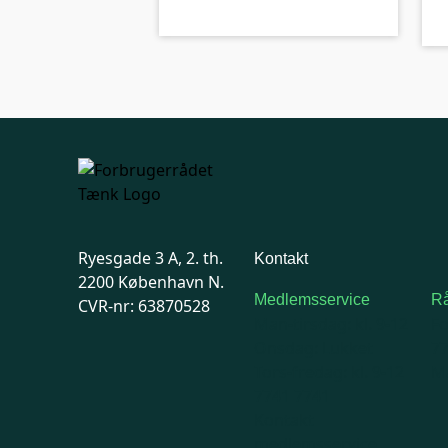
Ryesgade 3 A, 2. th.
Kontakt
2200 København N.
Medlemsservice
Rå
CVR-nr: 63870528
Man-tirsdag: kl. 9-12
F
Onsdag: Lukket
7
Tors-fredag: kl. 9-12
Ma
7741 7741
Kontakt
medlemsservice