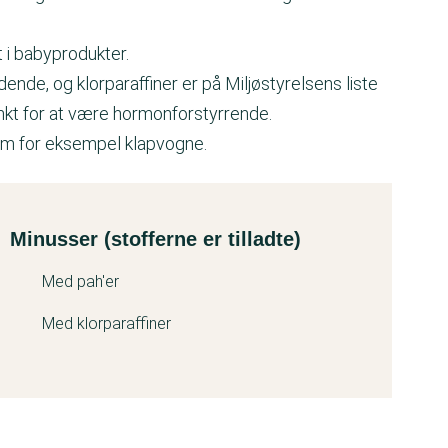
t i babyprodukter.
ende, og klorparaffiner er på Miljøstyrelsens liste
nkt for at være hormonforstyrrende.
om for eksempel klapvogne.
Minusser (stofferne er tilladte)
Med pah'er
Med klorparaffiner