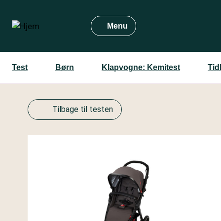
Gå
til
Menu
hovedindhold
Test
Børn
Klapvogne: Kemitest
Tid
Tilbage til testen