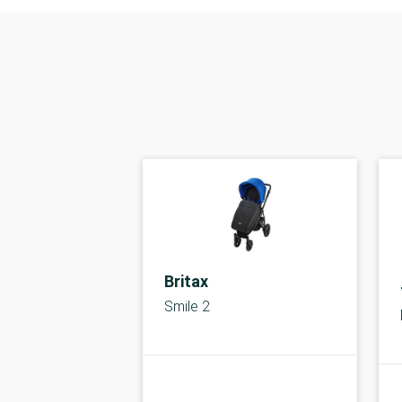
Britax
Smile 2
kolbe
C-kolbe