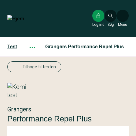
Gå
til
hovedindhold
Log ind
Søg
Menu
Test
···
Grangers Performance Repel Plus
Tilbage til testen
Grangers
Performance Repel Plus