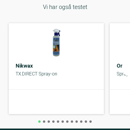
Vi har også testet
Nikwax
Orga
TX.DIRECT Spray-on
Spray-
A-kolbe
A-kolbe