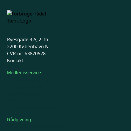
Ryesgade 3 A, 2. th.
2200 København N.
CVR-nr: 63870528
Kontakt
Medlemsservice
Man-tirsdag: kl. 9-12
Onsdag: Lukket
Tors-fredag: kl. 9-12
7741 7741
Kontakt medlemsservice
Rådgivning
For medlemmer: 7741 7777