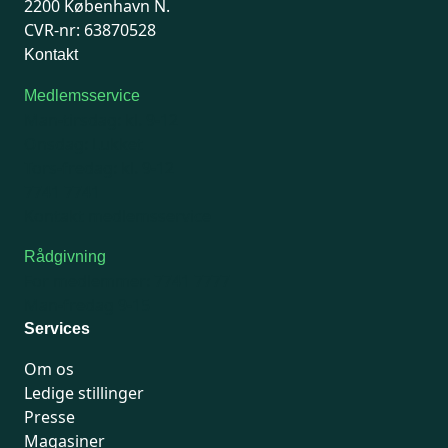
2200 København N.
CVR-nr: 63870528
Kontakt
Medlemsservice
Man-tirsdag: kl. 9-12
Onsdag: Lukket
Tors-fredag: kl. 9-12
7741 7741
Kontakt medlemsservice
Rådgivning
For medlemmer: 7741 7777
Man-fredag 9-15
Services
Om os
Ledige stillinger
Presse
Magasiner