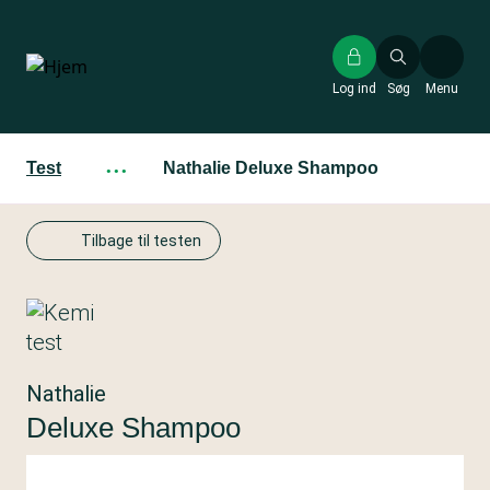
Gå
til
hovedindhold
Log ind
Søg
Menu
Test
···
Nathalie Deluxe Shampoo
Tilbage til testen
Nathalie
Deluxe Shampoo