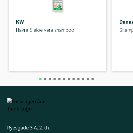
KW
Dana
Havre & aloe vera shampoo
Sham
A-kolbe
A-kolbe
Ryesgade 3 A, 2. th.