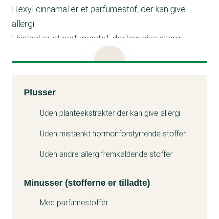
Hexyl cinnamal er et parfumestof, der kan give
allergi.
Linalool er et parfumestof, der kan give allergi.
Limonene er et parfumestof, der kan give allergi. Det
kan også være problematisk for miljøet.
Citronellol er et parfumestof, der kan give allergi.
Kemitest
Plusser
Coumarin er et parfumestof, der kan give allergi.
Minuss
Uden planteekstrakter der kan give allergi
Uden mistænkt hormonforstyrrende stoffer
Uden andre allergifremkaldende stoffer
Minusser (stofferne er tilladte)
Med parfumestoffer