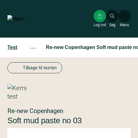
Gå
til
hovedindhold
Log ind
Søg
Menu
Test
···
Re-new Copenhagen Soft mud paste n
Tilbage til testen
Re-new Copenhagen
Soft mud paste no 03