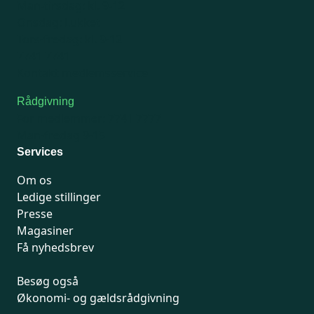
Man-tirsdag: kl. 9-12
Onsdag: Lukket
Tors-fredag: kl. 9-12
7741 7741
Kontakt medlemsservice
Rådgivning
For medlemmer: 7741 7777
Man-fredag 9-15
Services
Om os
Ledige stillinger
Presse
Magasiner
Få nyhedsbrev
Besøg også
Økonomi- og gældsrådgivning