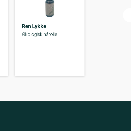
Ren Lykke
Økologisk hårolie
C-kolbe
C-