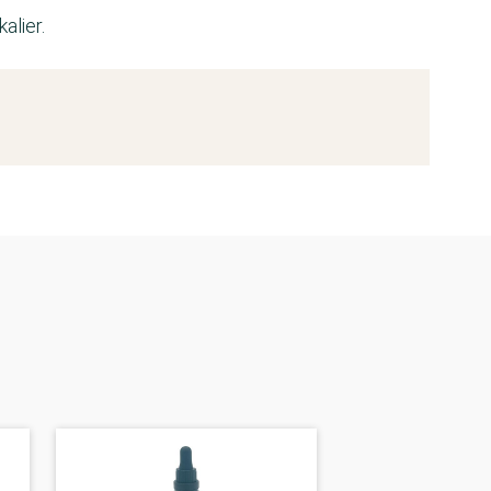
alier.