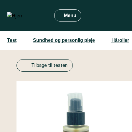
Gå
til
Menu
hovedindhold
Test
Sundhed og personlig pleje
Hårolier
Tilbage til testen