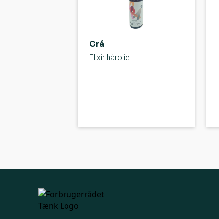
Grå
Elixir hårolie
kolbe
A-kolbe