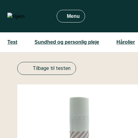
Gå
til
Menu
hovedindhold
Test
Sundhed og personlig pleje
Hårolier
Tilbage til testen