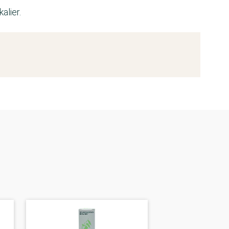
alier.