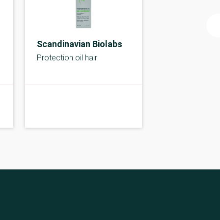
Scandinavian Biolabs
Protection oil hair
C-kolbe
A-