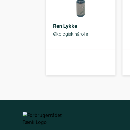
Ren Lykke
Økologisk hårolie
kolbe
A-kolbe