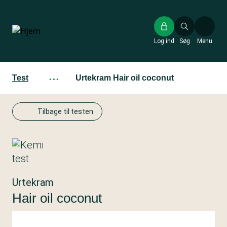
Gå
til
hovedindhold
Log ind
Søg
Menu
Test
···
Urtekram Hair oil coconut
Tilbage til testen
Urtekram
Hair oil coconut