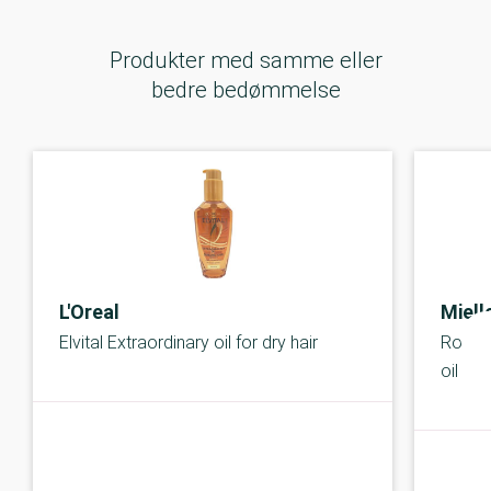
Produkter med samme eller
bedre bedømmelse
L'Oreal
Miell
Elvital Extraordinary oil for dry hair
Rosema
oil
B-kolbe
B-kolbe