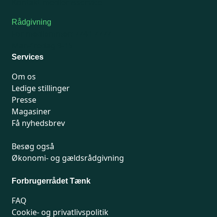
Kontakt medlemsservice
Rådgivning
For medlemmer: 7741 7777
Man-fredag 9-15
Services
Om os
Ledige stillinger
Presse
Magasiner
Få nyhedsbrev
Besøg også
Økonomi- og gældsrådgivning
Forbrugerrådet Tænk
FAQ
Cookie- og privatlivspolitik