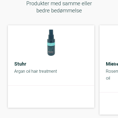
Produkter med samme eller
bedre bedømmelse
Stuhr
Miell
Argan oil hair treatment
Rosema
oil
B-kolbe
B-kolbe