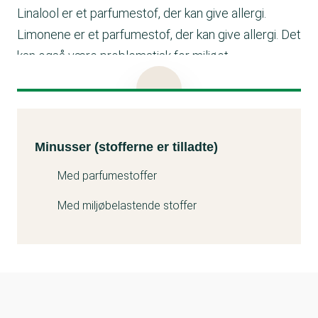
Linalool er et parfumestof, der kan give allergi.
Limonene er et parfumestof, der kan give allergi. Det
kan også være problematisk for miljøet.
Citronellol er et parfumestof, der kan give allergi.
Hexyl cinnamal er et parfumestof, der kan give
allergi.
Minusser (stofferne er tilladte)
Kemitest
Minusser (stofferne er tilladte)
Med parfumestoffer
Med miljøbelastende stoffer