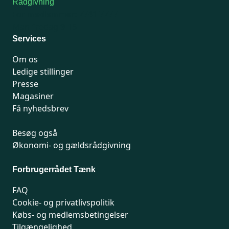
Rådgivning
For medlemmer: 7741 7777
Man-fredag 9-15
Services
Om os
Ledige stillinger
Presse
Magasiner
Få nyhedsbrev
Besøg også
Økonomi- og gældsrådgivning
Forbrugerrådet Tænk
FAQ
Cookie- og privatlivspolitik
Købs- og medlemsbetingelser
Tilgængelighed