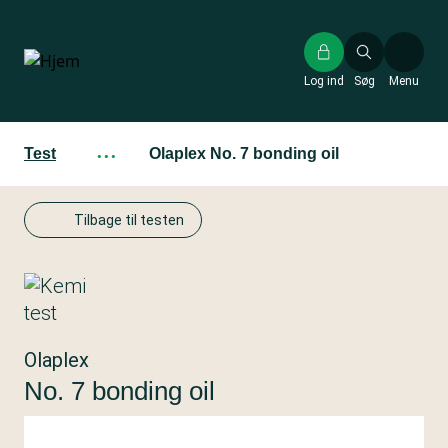
Gå
til
hovedindhold
Log ind
Søg
Menu
Test
···
Olaplex No. 7 bonding oil
Tilbage til testen
Olaplex
No. 7 bonding oil