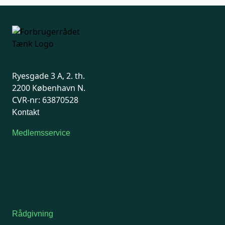
Ryesgade 3 A, 2. th.
2200 København N.
CVR-nr: 63870528
Kontakt
Medlemsservice
Man-tirsdag: kl. 9-12
Onsdag: Lukket
Tors-fredag: kl. 9-12
7741 7741
Kontakt medlemsservice
Rådgivning