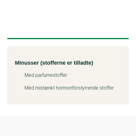
Minusser (stofferne er tilladte)
Kemitest
Minusser (stofferne er tilladte)
Med parfumestoffer
Med mistænkt hormonforstyrrende stoffer