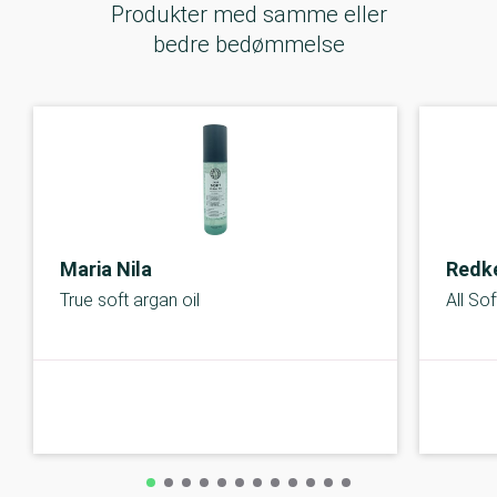
Produkter med samme eller
bedre bedømmelse
Maria Nila
Redk
True soft argan oil
All Sof
C-kolbe
C-kolbe