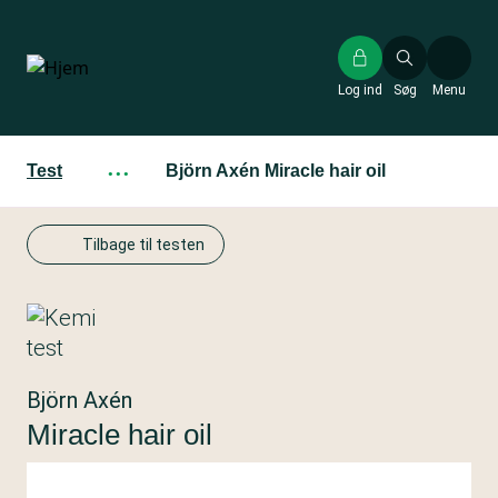
Gå
til
hovedindhold
Log ind
Søg
Menu
Test
···
Björn Axén Miracle hair oil
Tilbage til testen
Björn Axén
Miracle hair oil