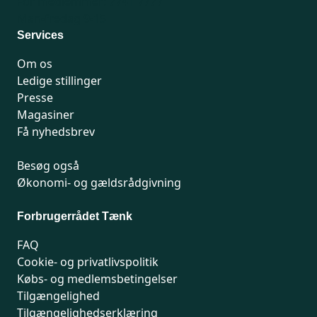
For medlemmer: 7741 7777
Man-fredag 9-15
Services
Om os
Ledige stillinger
Presse
Magasiner
Få nyhedsbrev
Besøg også
Økonomi- og gældsrådgivning
Forbrugerrådet Tænk
FAQ
Cookie- og privatlivspolitik
Købs- og medlemsbetingelser
Tilgængelighed
Tilgængelighedserklæring