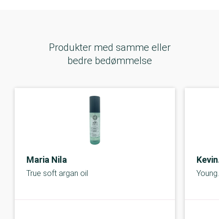
Produkter med samme eller
bedre bedømmelse
Maria Nila
Kevi
True soft argan oil
Young.
C-kolbe
C-kolbe