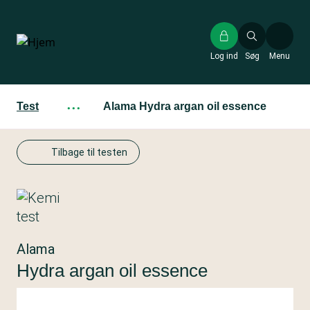
Gå
til
hovedindhold
Log ind
Søg
Menu
Test
···
Alama Hydra argan oil essence
Tilbage til testen
Alama
Hydra argan oil essence