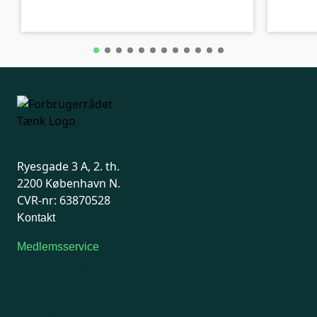
Ryesgade 3 A, 2. th.
2200 København N.
CVR-nr: 63870528
Kontakt
Medlemsservice
Man-tirsdag: kl. 9-12
Onsdag: Lukket
Tors-fredag: kl. 9-12
7741 7741