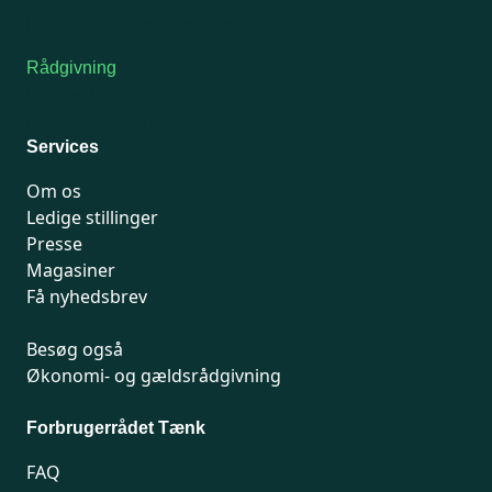
Kontakt medlemsservice
Rådgivning
For medlemmer: 7741 7777
Man-fredag 9-15
Services
Om os
Ledige stillinger
Presse
Magasiner
Få nyhedsbrev
Besøg også
Økonomi- og gældsrådgivning
Forbrugerrådet Tænk
FAQ