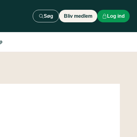
Søg
Bliv medlem
Log ind
p