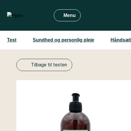
Gå
til
Menu
hovedindhold
Test
Sundhed og personlig pleje
Håndsæb
Tilbage til testen