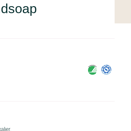
ndsoap
lier.