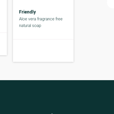
Friendly
Aloe vera fragrance free
natural soap
A-kolbe
A-