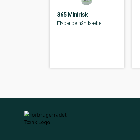
365 Minirisk
Flydende håndsæbe
kolbe
A-kolbe