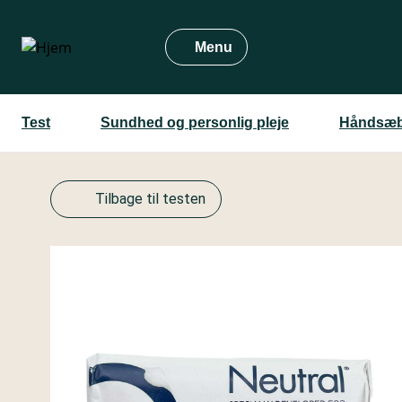
Gå
til
Menu
hovedindhold
Test
Sundhed og personlig pleje
Håndsæb
Tilbage til testen