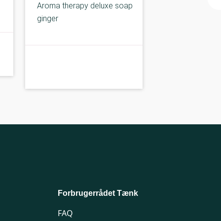
Aroma therapy deluxe soap
ginger
B-kolbe
B-
Forbrugerrådet Tænk
FAQ