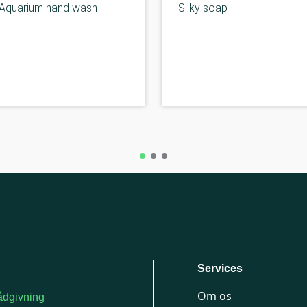
Aquarium hand wash
Silky soap
B-kolbe
Services
Om os
dgivning