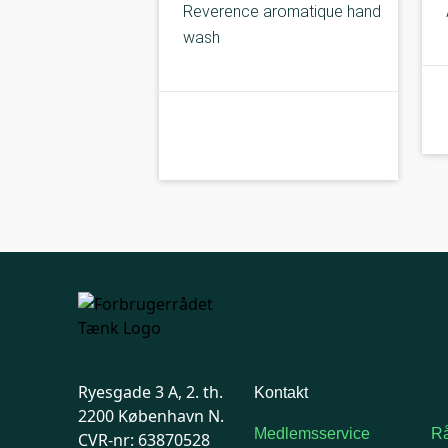
Reverence aromatique hand
wash
kolbe
B-kolbe
Ryesgade 3 A, 2. th.
Kontakt
2200 København N.
Medlemsservice
Rå
CVR-nr: 63870528