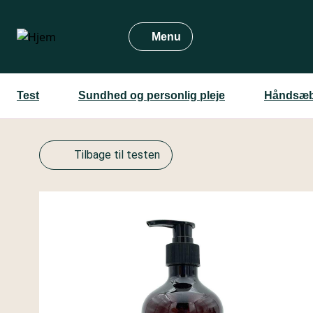
Gå
til
Menu
hovedindhold
Test
Sundhed og personlig pleje
Håndsæb
Tilbage til testen