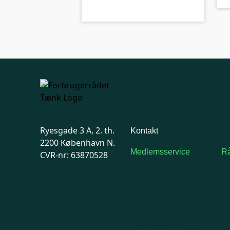
Ryesgade 3 A, 2. th.
Kontakt
2200 København N.
Medlemsservice
Rå
CVR-nr: 63870528
Man-tirsdag: kl. 9-12
F
Onsdag: Lukket
7
Tors-fredag: kl. 9-12
Ma
7741 7741
Kontakt
medlemsservice