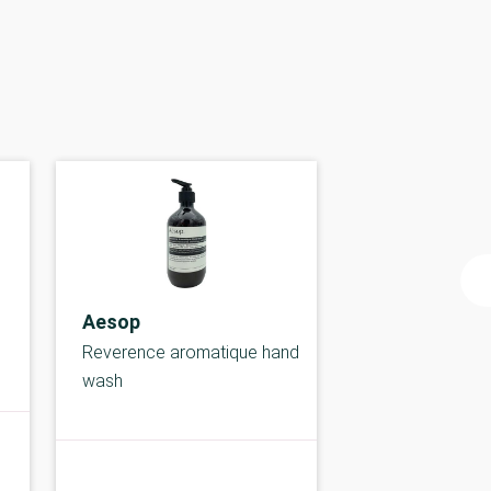
Aesop
Reverence aromatique hand
wash
B-kolbe
B-