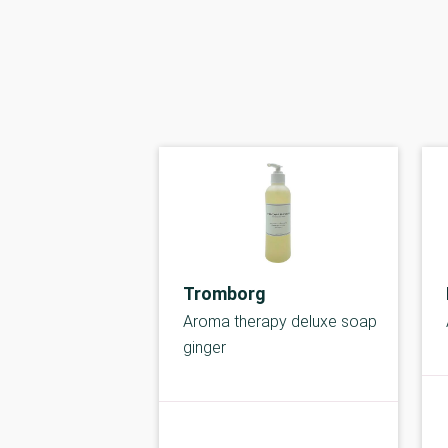
Tromborg
Aroma therapy deluxe soap
ginger
kolbe
B-kolbe