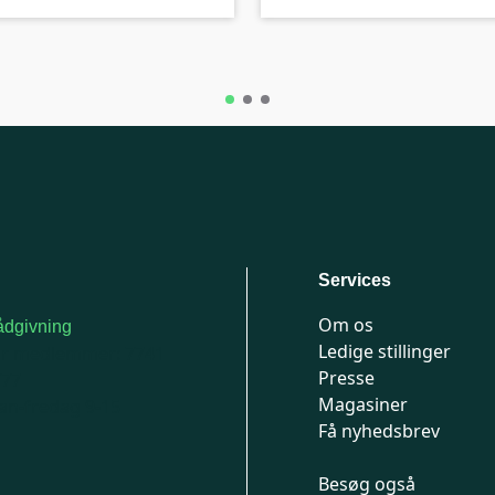
Services
Om os
dgivning
Ledige stillinger
or medlemmer: 7741
Presse
777
Magasiner
n-fredag 9-15
Få nyhedsbrev
Besøg også