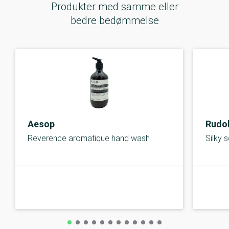
Produkter med samme eller
bedre bedømmelse
Aesop
Rudo
Reverence aromatique hand wash
Silky 
B-kolbe
B-kolbe