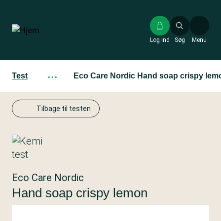
Gå
til
hovedindhold
Log ind
Søg
Menu
Test
···
Eco Care Nordic Hand soap crispy lem
Tilbage til testen
Eco Care Nordic
Hand soap crispy lemon