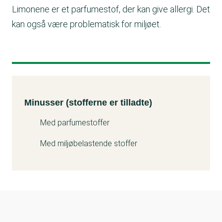
Limonene er et parfumestof, der kan give allergi. Det
kan også være problematisk for miljøet.
Minusser (stofferne er tilladte)
Kemitest
Minusser (stofferne er tilladte)
Med parfumestoffer
Med miljøbelastende stoffer