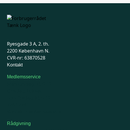
Ryesgade 3 A, 2. th.
2200 København N.
CVR-nr: 63870528
Kontakt
Medlemsservice
Man-tirsdag: kl. 9-12
Onsdag: Lukket
Tors-fredag: kl. 9-12
7741 7741
Kontakt medlemsservice
Rådgivning