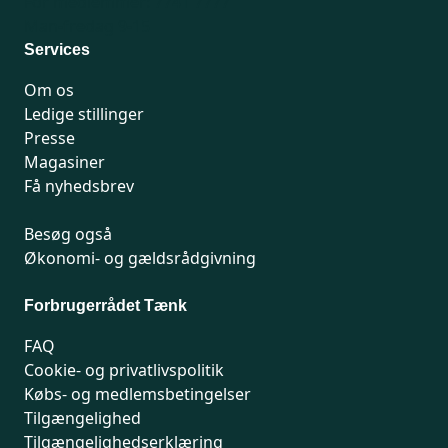
For medlemmer: 7741 7777
Man-fredag 9-15
Services
Om os
Ledige stillinger
Presse
Magasiner
Få nyhedsbrev
Besøg også
Økonomi- og gældsrådgivning
Forbrugerrådet Tænk
FAQ
Cookie- og privatlivspolitik
Købs- og medlemsbetingelser
Tilgængelighed
Tilgængelighedserklæring