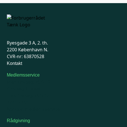
Ryesgade 3 A, 2. th.
2200 København N.
CVR-nr: 63870528
Kontakt
Medlemsservice
Man-tirsdag: kl. 9-12
Onsdag: Lukket
Tors-fredag: kl. 9-12
7741 7741
Kontakt medlemsservice
Rådgivning