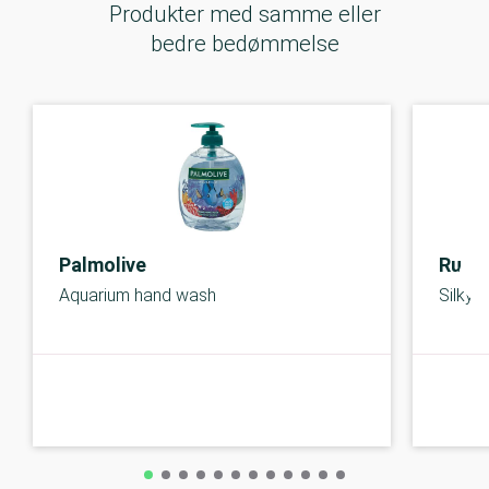
Produkter med samme eller
bedre bedømmelse
Palmolive
Rudo
Aquarium hand wash
Silky 
B-kolbe
B-kolbe