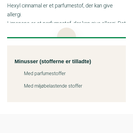
Hexyl cinnamal er et parfumestof, der kan give
allergi.
Limonene er et parfumestof, der kan give allergi. Det
kan også være problematisk for miljøet.
Linalool er et parfumestof, der kan give allergi.
Minusser (stofferne er tilladte)
Kemitest
Minusser (stofferne er tilladte)
Med parfumestoffer
Med miljøbelastende stoffer