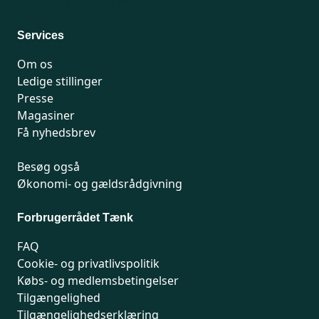
For medlemmer: 7741 7777
Man-fredag 9-15
Services
Om os
Ledige stillinger
Presse
Magasiner
Få nyhedsbrev
Besøg også
Økonomi- og gældsrådgivning
Forbrugerrådet Tænk
FAQ
Cookie- og privatlivspolitik
Købs- og medlemsbetingelser
Tilgængelighed
Tilgængelighedserklæring