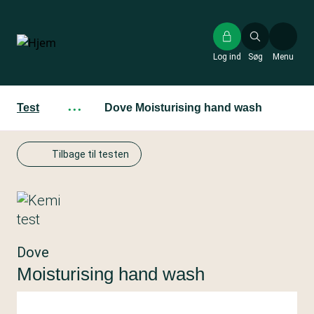
Gå
til
hovedindhold
Log ind
Søg
Menu
Test
···
Dove Moisturising hand wash
Tilbage til testen
Dove
Moisturising hand wash