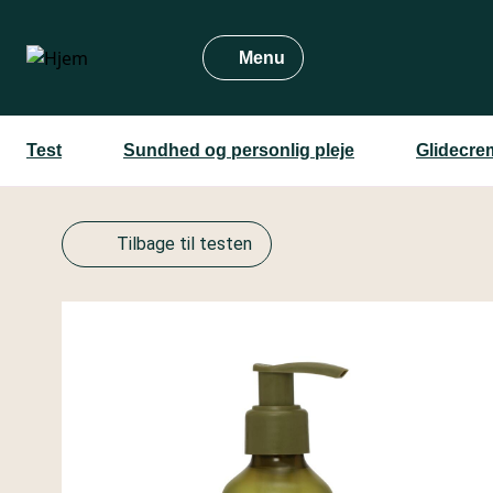
Gå
til
Menu
hovedindhold
Test
Sundhed og personlig pleje
Glidecre
Tilbage til testen