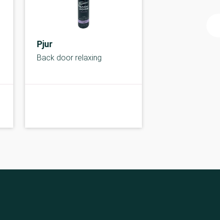
Pjur
Back door relaxing
A-kolbe
A-