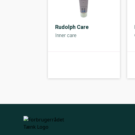
Rudolph Care
Inner care
kolbe
A-kolbe