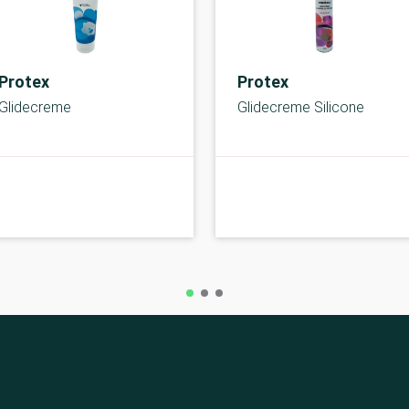
Protex
Protex
Glidecreme
Glidecreme Silicone
A-kolbe