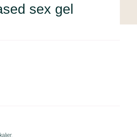
ased sex gel
alier.