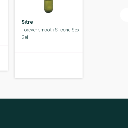
Sitre
Forever smooth Silicone Sex
Gel
A-kolbe
A-