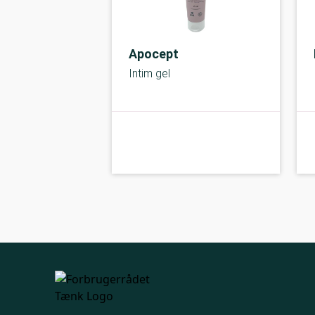
Apocept
Intim gel
kolbe
A-kolbe