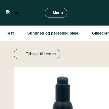
Gå
til
Menu
hovedindhold
Test
Sundhed og personlig pleje
Glidecre
Tilbage til testen