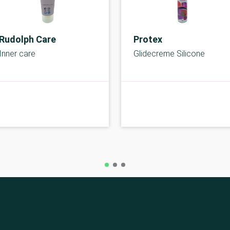
Rudolph Care
Protex
Inner care
Glidecreme Silicone
A-kolbe