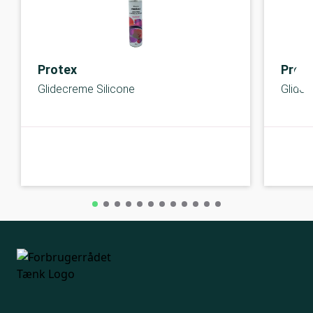
Protex
Prot
Glidecreme Silicone
Glide
A-kolbe
A-kolbe