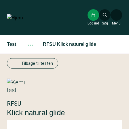
Gå
til
hovedindhold
Log ind
Søg
Menu
Test
···
RFSU Klick natural glide
Tilbage til testen
RFSU
Klick natural glide