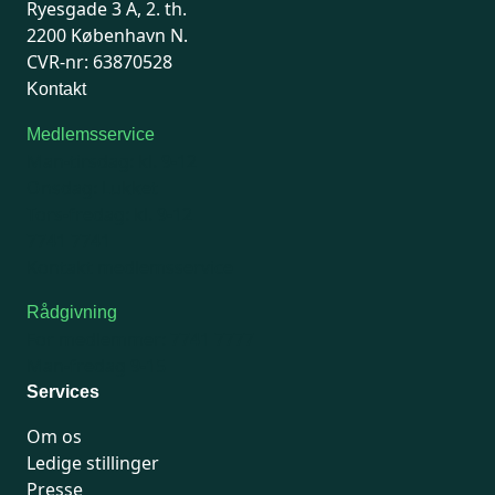
Ryesgade 3 A, 2. th.
2200 København N.
CVR-nr: 63870528
Kontakt
Medlemsservice
Man-tirsdag: kl. 9-12
Onsdag: Lukket
Tors-fredag: kl. 9-12
7741 7741
Kontakt medlemsservice
Rådgivning
For medlemmer: 7741 7777
Man-fredag 9-15
Services
Om os
Ledige stillinger
Presse