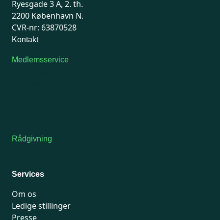
Ryesgade 3 A, 2. th.
2200 København N.
CVR-nr: 63870528
Kontakt
Medlemsservice
Man-tirsdag: kl. 9-12
Onsdag: Lukket
Tors-fredag: kl. 9-12
7741 7741
Kontakt medlemsservice
Rådgivning
For medlemmer: 7741 7777
Man-fredag 9-15
Services
Om os
Ledige stillinger
Presse