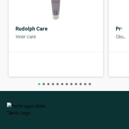
Rudolph Care
Prot
Inner care
Glidec
A-kolbe
A-kolbe