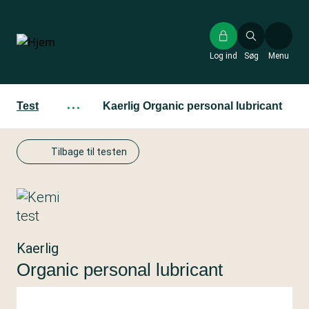
Gå
til
hovedindhold
Log ind
Søg
Menu
Test
···
Kaerlig Organic personal lubricant
Tilbage til testen
Kaerlig
Organic personal lubricant