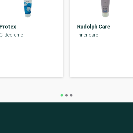
Protex
Rudolph Care
Glidecreme
Inner care
A-kolbe