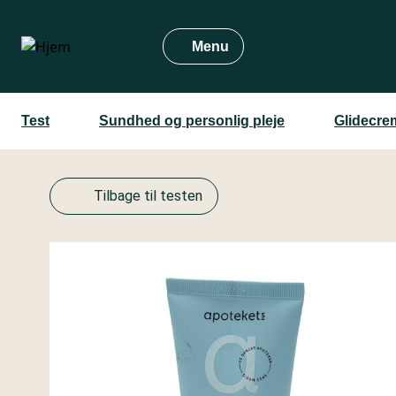
Gå
til
Menu
hovedindhold
Test
Sundhed og personlig pleje
Glidecre
Tilbage til testen