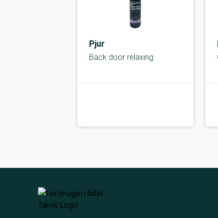
Pjur
Back door relaxing
kolbe
A-kolbe