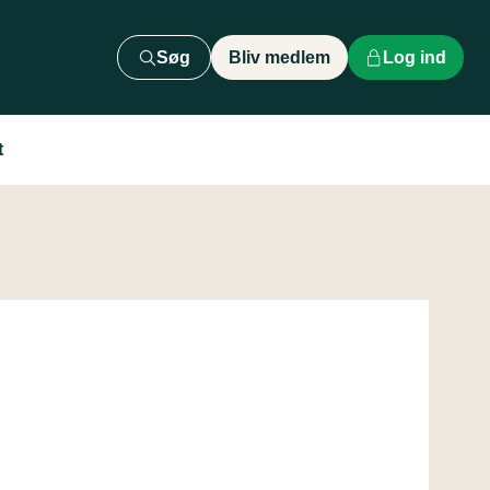
Søg
Bliv medlem
Log ind
t