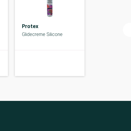
Protex
Glidecreme Silicone
A-kolbe
A-