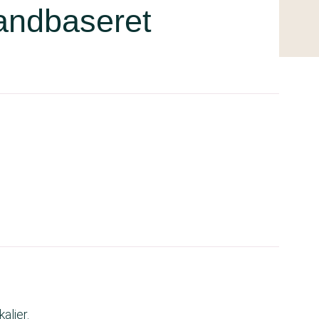
andbaseret
alier.