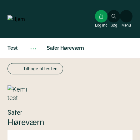
Gå
til
hovedindhold
Log ind
Søg
Menu
Test
···
Safer Høreværn
Tilbage til testen
Safer
Høreværn