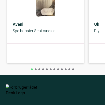
Avenli
Uken
Spa booster Seat cushion
Dryer 
A-kolbe
A-kolbe