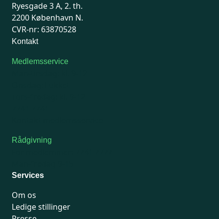
Ryesgade 3 A, 2. th.
2200 København N.
CVR-nr: 63870528
Kontakt
Medlemsservice
Man-tirsdag: kl. 9-12
Onsdag: Lukket
Tors-fredag: kl. 9-12
7741 7741
Kontakt medlemsservice
Rådgivning
For medlemmer: 7741 7777
Man-fredag 9-15
Services
Om os
Ledige stillinger
Presse