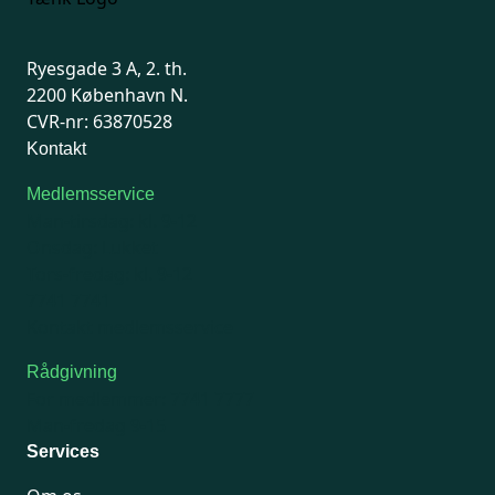
Ryesgade 3 A, 2. th.
2200 København N.
CVR-nr: 63870528
Kontakt
Medlemsservice
Man-tirsdag: kl. 9-12
Onsdag: Lukket
Tors-fredag: kl. 9-12
7741 7741
Kontakt medlemsservice
Rådgivning
For medlemmer: 7741 7777
Man-fredag 9-15
Services