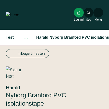
Gå
til
hovedindhold
Log ind
Søg
Menu
Test
···
Harald Nyborg Branford PVC isolation
Tilbage til testen
Harald
Nyborg Branford PVC
isolationstape