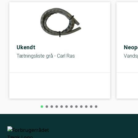
Ukendt
Neop
Tætningsliste grå - Carl Ras
Vands
C-kolbe
C-kolbe