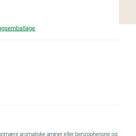
angsemballage
n primære aromatiske aminer eller benzophenone og