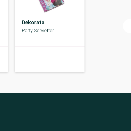
Dekorata
Party Servietter
A-kolbe
A-