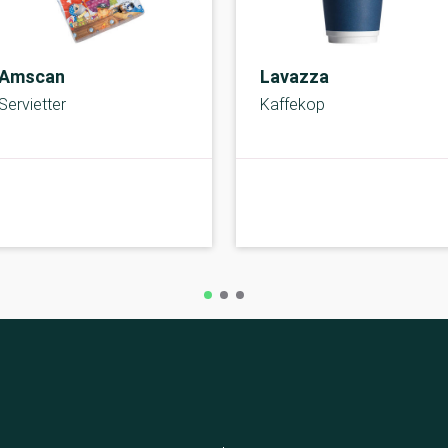
Amscan
Lavazza
Servietter
Kaffekop
A-kolbe