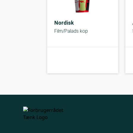
Nordisk
Film/Palads kop
kolbe
A-kolbe