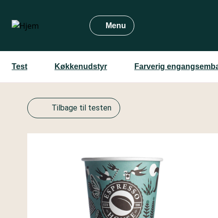
Gå
til
Menu
hovedindhold
Test
Køkkenudstyr
Farverig engangsemba
Tilbage til testen