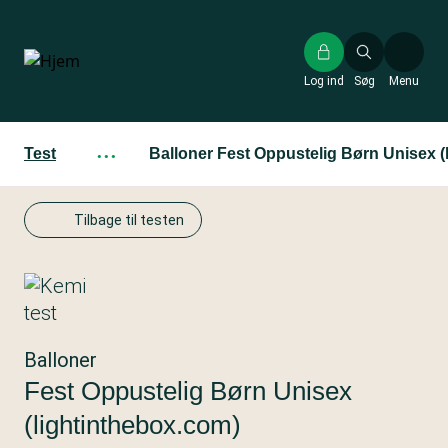
Gå
til
hovedindhold
Log ind
Søg
Menu
Test
···
Balloner Fest Oppustelig Børn Unisex (
Tilbage til testen
Balloner
Fest Oppustelig Børn Unisex
(lightinthebox.com)