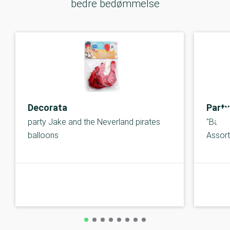
bedre bedømmelse
Decorata
Party
party Jake and the Neverland pirates
"Ballo
balloons
Assor
C-kolbe
C-kolbe