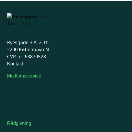
Ryesgade 3 A, 2. th.
2200 København N.
CVR-nr: 63870528
Kontakt
Medlemsservice
Man-tirsdag: kl. 9-12
Onsdag: Lukket
Tors-fredag: kl. 9-12
7741 7741
Kontakt medlemsservice
Rådgivning
For medlemmer: 7741 7777