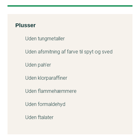
Kemitest
Plusser
Uden tungmetaller
Uden afsmitning af farve til spyt og sved
Uden pah'er
Uden klorparaffiner
Uden flammehæmmere
Uden formaldehyd
Uden ftalater