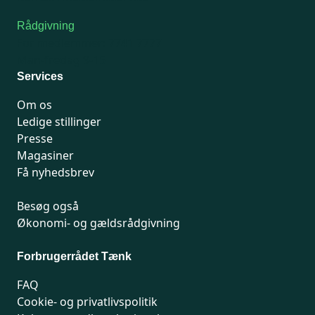
Rådgivning
For medlemmer: 7741 7777
Man-fredag 9-15
Services
Om os
Ledige stillinger
Presse
Magasiner
Få nyhedsbrev
Besøg også
Økonomi- og gældsrådgivning
Forbrugerrådet Tænk
FAQ
Cookie- og privatlivspolitik