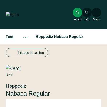
Gå
til
hovedindhold
Log ind
Søg
Menu
Test
···
Hoppediz Nabaca Regular
Tilbage til testen
Hoppediz
Nabaca Regular