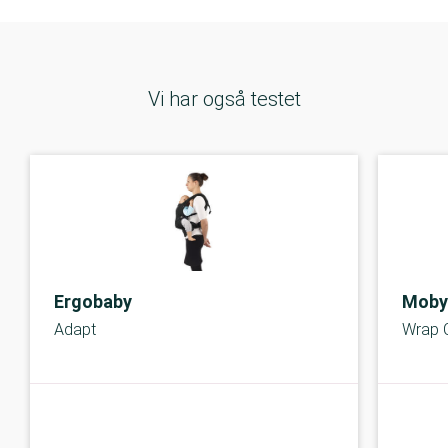
Vi har også testet
Ergobaby
Moby
Adapt
Wrap C
A-kolbe
A-kolbe